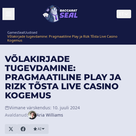
ET
GamesSeal
Uudised
Võlakirjade tugevdamine: Pragmaatiline Play ja Rizk Tõsta Live Casino
Kogemus
VÕLAKIRJADE
TUGEVDAMINE:
PRAGMAATILINE PLAY JA
RIZK TÕSTA LIVE CASINO
KOGEMUS
Viimane värskendus: 10. juuli 2024
Avaldanud:
Aria Williams
AI