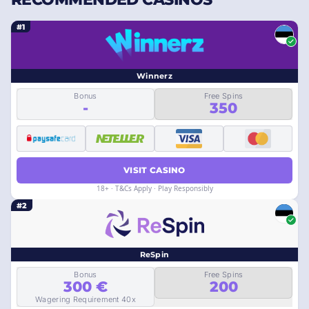
#1
Winnerz
Bonus
Free Spins
-
350
VISIT CASINO
18+ · T&Cs Apply · Play Responsibly
#2
ReSpin
Bonus
Free Spins
300 €
200
Wagering Requirement 40x