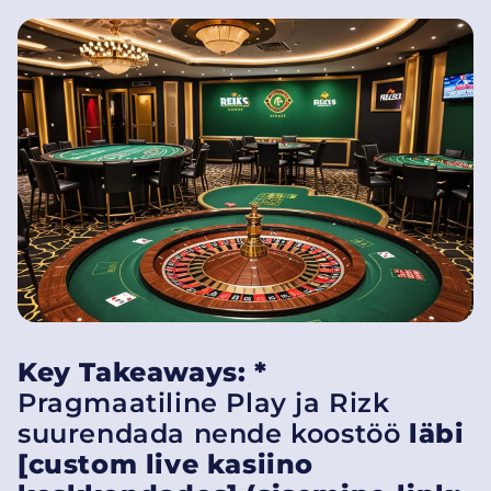
Key Takeaways: *
Pragmaatiline Play ja Rizk
suurendada nende koostöö
läbi
[custom live kasiino