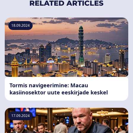
RELATED ARTICLES
18.09.2024
Tormis navigeerimine: Macau
kasiinosektor uute eeskirjade keskel
17.09.2024