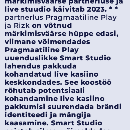
märkimisväärse partnerluse ja
live stuudio käivitab 2023. * *
partnerlus Pragmaatiline Play
ja Rizk
on võtnud
märkimisväärse hüppe edasi,
viimane võimendades
Pragmaatiline Play
uuenduslikke Smart Studio
lahendus pakkuda
kohandatud live kasiino
keskkondades. See koostöö
rõhutab potentsiaali
kohandamine live kasiino
pakkumisi suurendada brändi
identiteedi ja mängija
kaasamine. Smart Studio