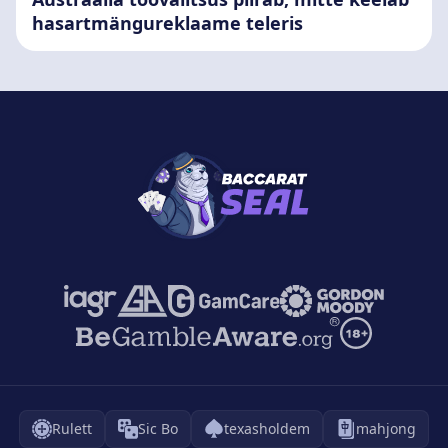
hasartmängureklaame teleris
Rulett
Sic Bo
texasholdem
mahjong