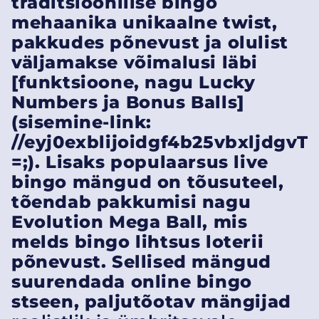
traditsioonilise bingo
mehaanika unikaalne twist,
pakkudes põnevust ja olulist
väljamakse võimalusi läbi
[funktsioone, nagu Lucky
Numbers ja Bonus Balls]
(sisemine-link:
//eyj0exblijoidgf4b25vbxljdg
=;). Lisaks populaarsus live
bingo mängud on tõusuteel,
tõendab pakkumisi nagu
Evolution Mega Ball, mis
melds bingo lihtsus loterii
põnevust. Sellised mängud
suurendada online bingo
stseen, paljutõotav mängijad